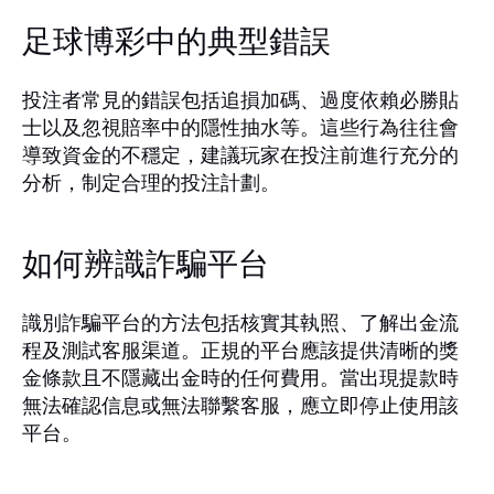
足球博彩中的典型錯誤
投注者常見的錯誤包括追損加碼、過度依賴必勝貼
士以及忽視賠率中的隱性抽水等。這些行為往往會
導致資金的不穩定，建議玩家在投注前進行充分的
分析，制定合理的投注計劃。
如何辨識詐騙平台
識別詐騙平台的方法包括核實其執照、了解出金流
程及測試客服渠道。正規的平台應該提供清晰的獎
金條款且不隱藏出金時的任何費用。當出現提款時
無法確認信息或無法聯繫客服，應立即停止使用該
平台。