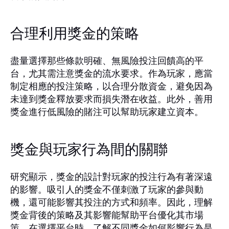
合理利用獎金的策略
盡量選擇那些條款明確、無風險投注回饋高的平
台，尤其需注意獎金的流水要求。作為玩家，應當
制定相應的投注策略，以合理分散資金，避免因為
未達到獎金釋放要求而損失潛在收益。此外，善用
獎金進行低風險的賭注可以幫助玩家建立資本。
獎金與玩家行為間的關聯
研究顯示，獎金的設計對玩家的投注行為有著深遠
的影響。吸引人的獎金不僅刺激了玩家的參與動
機，還可能影響其投注的方式和頻率。因此，理解
獎金背後的策略及其影響能幫助平台優化其市場
策。在選擇平台時，了解不同獎金如何影響行為是