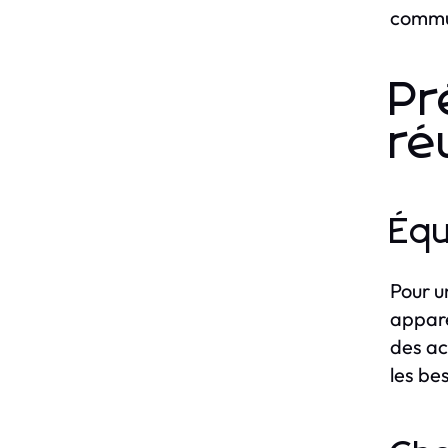
commu
Pr
ré
Équ
Pour u
appare
des ac
les be