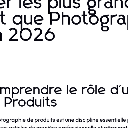
r les plus gra
nt que Photogr
n 2026
mprendre le rôle d'
 Produits
tographie de produits est une discipline essentielle
ses articles de manière professionnelle et attrayan