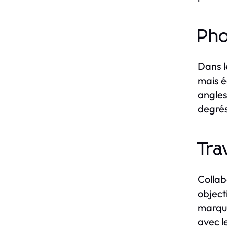
Pho
Dans l
mais é
angles
degrés
Tra
Collab
object
marque
avec l