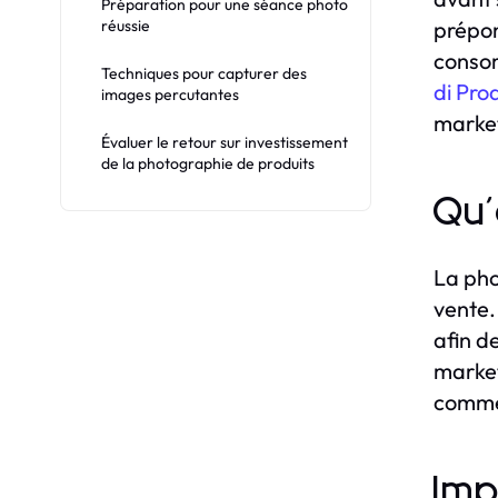
Préparation pour une séance photo
réussie
prépon
consom
Techniques pour capturer des
di Prod
images percutantes
marke
Évaluer le retour sur investissement
de la photographie de produits
Qu'
La pho
vente.
afin d
market
commer
Imp