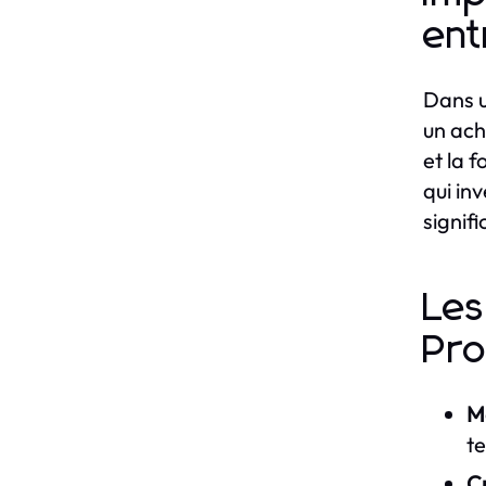
ent
Dans u
un ach
et la 
qui in
signif
Les
Pro
Ma
te
Cr