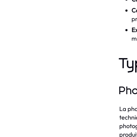
C
pr
E
mi
Ty
Pho
La pho
techni
photog
produi