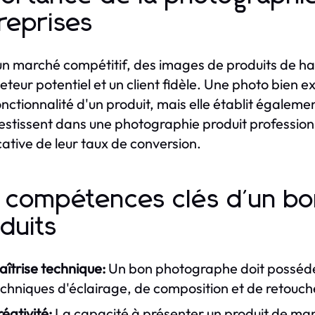
reprises
n marché compétitif, des images de produits de haut
eteur potentiel et un client fidèle. Une photo bien
fonctionnalité d'un produit, mais elle établit égalem
vestissent dans une photographie produit professio
icative de leur taux de conversion.
 compétences clés d'un b
duits
îtrise technique:
Un bon photographe doit posséde
chniques d'éclairage, de composition et de retouch
éativité:
La capacité à présenter un produit de mani