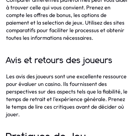
à trouver celle qui vous convient. Prenez en
compte les offres de bonus, les options de
paiement et la selection de jeux. Utilisez des sites
comparatifs pour faciliter le processus et obtenir
toutes les informations nécessaires.
Avis et retours des joueurs
Les avis des joueurs sont une excellente ressource
pour évaluer un casino. Ils fournissent des
perspectives sur des aspects tels que la fiabilité, le
temps de retrait et l'expérience générale. Prenez
le temps de lire ces critiques avant de décider où
jouer.