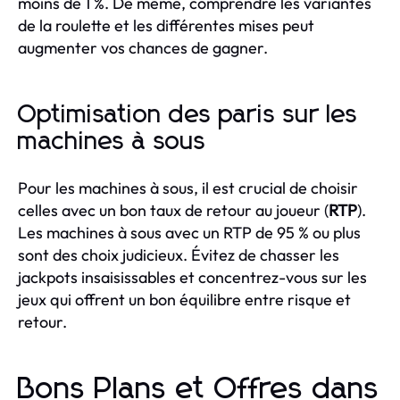
moins de 1 %. De même, comprendre les variantes
de la roulette et les différentes mises peut
augmenter vos chances de gagner.
Optimisation des paris sur les
machines à sous
Pour les machines à sous, il est crucial de choisir
celles avec un bon taux de retour au joueur (
RTP
).
Les machines à sous avec un RTP de 95 % ou plus
sont des choix judicieux. Évitez de chasser les
jackpots insaisissables et concentrez-vous sur les
jeux qui offrent un bon équilibre entre risque et
retour.
Bons Plans et Offres dans