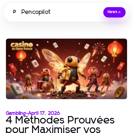
Pencopilot
P
News
Gambling
-
April 17, 2026
4 Méthodes Prouvées
pour Maximiser vos