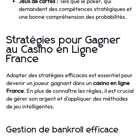
Jeux de cartes :
Tels que le poker, qui
demandent des compétences stratégiques et
une bonne compréhension des probabilités.
Stratégies pour Gagner
au Casino en Ligne
France
Adopter des stratégies efficaces est essentiel pour
devenir un joueur gagnant dans un
casino en ligne
France
. En plus de connaître les règles, il est crucial
de gérer son argent et d'appliquer des méthodes
de jeu intelligentes.
Gestion de bankroll efficace