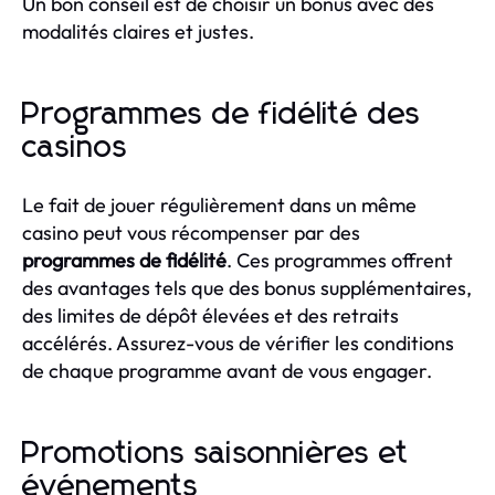
Un bon conseil est de choisir un bonus avec des
modalités claires et justes.
Programmes de fidélité des
casinos
Le fait de jouer régulièrement dans un même
casino peut vous récompenser par des
programmes de fidélité
. Ces programmes offrent
des avantages tels que des bonus supplémentaires,
des limites de dépôt élevées et des retraits
accélérés. Assurez-vous de vérifier les conditions
de chaque programme avant de vous engager.
Promotions saisonnières et
événements