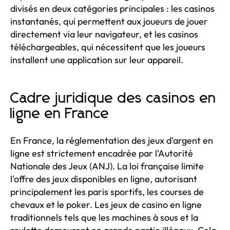
divisés en deux catégories principales : les casinos
instantanés, qui permettent aux joueurs de jouer
directement via leur navigateur, et les casinos
téléchargeables, qui nécessitent que les joueurs
installent une application sur leur appareil.
Cadre juridique des casinos en
ligne en France
En France, la réglementation des jeux d'argent en
ligne est strictement encadrée par l'Autorité
Nationale des Jeux (ANJ). La loi française limite
l'offre des jeux disponibles en ligne, autorisant
principalement les paris sportifs, les courses de
chevaux et le poker. Les jeux de casino en ligne
traditionnels tels que les machines à sous et la