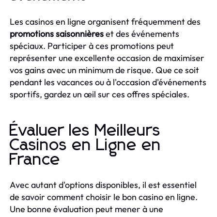
Les casinos en ligne organisent fréquemment des
promotions saisonnières
et des événements
spéciaux. Participer à ces promotions peut
représenter une excellente occasion de maximiser
vos gains avec un minimum de risque. Que ce soit
pendant les vacances ou à l'occasion d'événements
sportifs, gardez un œil sur ces offres spéciales.
Évaluer les Meilleurs
Casinos en Ligne en
France
Avec autant d'options disponibles, il est essentiel
de savoir comment choisir le bon casino en ligne.
Une bonne évaluation peut mener à une