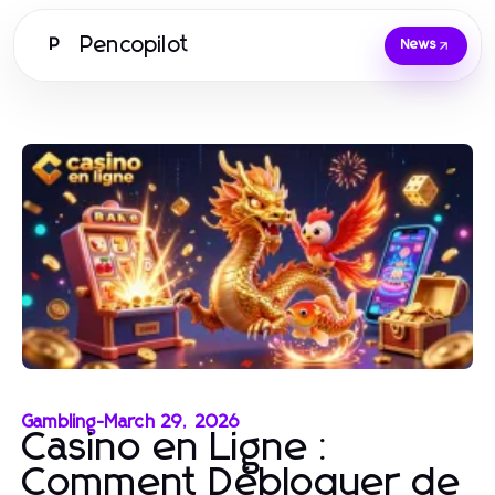
Pencopilot
P
News
Gambling
-
March 29, 2026
Casino en Ligne :
Comment Débloquer de