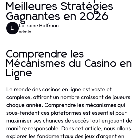
Meilleures Stratégies
Gagnantes en 2026
Lorraine Hoffman
L
admin
Comprendre les
Mécanismes du Casino en
Ligne
Le monde des casinos en ligne est vaste et
complexe, attirant un nombre croissant de joueurs
chaque année. Comprendre les mécanismes qui
sous-tendent ces plateformes est essentiel pour
maximiser ses chances de succès tout en jouant de
manière responsable. Dans cet article, nous allons
explorer les fondamentaux des jeux d'argent en