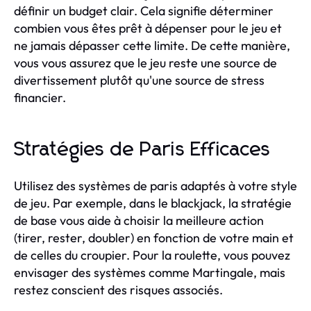
définir un budget clair. Cela signifie déterminer
combien vous êtes prêt à dépenser pour le jeu et
ne jamais dépasser cette limite. De cette manière,
vous vous assurez que le jeu reste une source de
divertissement plutôt qu'une source de stress
financier.
Stratégies de Paris Efficaces
Utilisez des systèmes de paris adaptés à votre style
de jeu. Par exemple, dans le blackjack, la stratégie
de base vous aide à choisir la meilleure action
(tirer, rester, doubler) en fonction de votre main et
de celles du croupier. Pour la roulette, vous pouvez
envisager des systèmes comme Martingale, mais
restez conscient des risques associés.