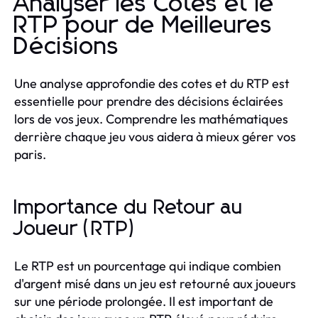
Analyser les Cotes et le
RTP pour de Meilleures
Décisions
Une analyse approfondie des cotes et du RTP est
essentielle pour prendre des décisions éclairées
lors de vos jeux. Comprendre les mathématiques
derrière chaque jeu vous aidera à mieux gérer vos
paris.
Importance du Retour au
Joueur (RTP)
Le RTP est un pourcentage qui indique combien
d'argent misé dans un jeu est retourné aux joueurs
sur une période prolongée. Il est important de