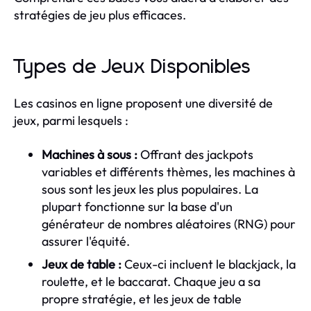
stratégies de jeu plus efficaces.
Types de Jeux Disponibles
Les casinos en ligne proposent une diversité de
jeux, parmi lesquels :
Machines à sous :
Offrant des jackpots
variables et différents thèmes, les machines à
sous sont les jeux les plus populaires. La
plupart fonctionne sur la base d'un
générateur de nombres aléatoires (RNG) pour
assurer l'équité.
Jeux de table :
Ceux-ci incluent le blackjack, la
roulette, et le baccarat. Chaque jeu a sa
propre stratégie, et les jeux de table