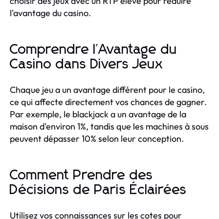
choisir des jeux avec un RTP élevé pour réduire
l'avantage du casino.
Comprendre l'Avantage du
Casino dans Divers Jeux
Chaque jeu a un avantage différent pour le casino,
ce qui affecte directement vos chances de gagner.
Par exemple, le blackjack a un avantage de la
maison d'environ 1%, tandis que les machines à sous
peuvent dépasser 10% selon leur conception.
Comment Prendre des
Décisions de Paris Éclairées
Utilisez vos connaissances sur les cotes pour