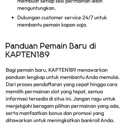
membuat setiap sesi permainan lebih
menguntungkan.
Dukungan customer service 24/7 untuk
membantu pemain kapan saja.
Panduan Pemain Baru di
KAPTEN189
Bagi pemain baru, KAPTEN189 menawarkan
panduan lengkap untuk membantu Anda memulai.
Dari proses pendaftaran yang cepat hingga cara
memilih permainan slot yang tepat, semua
informasi tersedia di situs ini. Jangan ragu untuk
menjelajahi beragam pilihan permainan yang ada,
serta manfaatkan bonus dan promosi yang
ditawarkan untuk meningkatkan bankroll Anda.