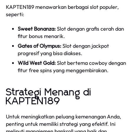
KAPTEN189 menawarkan berbagai slot populer,
seperti:
Sweet Bonanza:
Slot dengan grafis cerah dan
fitur bonus menarik.
Gates of Olympus:
Slot dengan jackpot
progresif yang bisa diakses.
Wild West Gold:
Slot bertema cowboy dengan
fitur free spins yang menggembirakan.
Strategi Menang di
KAPTEN189
Untuk meningkatkan peluang kemenangan Anda,
penting untuk memiliki strategi yang efektif. Ini
meliputi manajemen bankroll yang baik dan