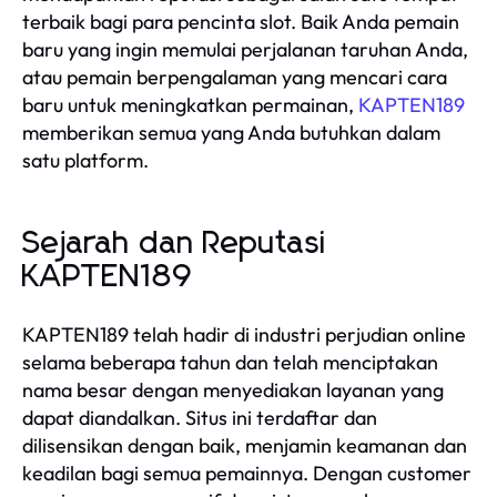
terbaik bagi para pencinta slot. Baik Anda pemain
baru yang ingin memulai perjalanan taruhan Anda,
atau pemain berpengalaman yang mencari cara
baru untuk meningkatkan permainan,
KAPTEN189
memberikan semua yang Anda butuhkan dalam
satu platform.
Sejarah dan Reputasi
KAPTEN189
KAPTEN189 telah hadir di industri perjudian online
selama beberapa tahun dan telah menciptakan
nama besar dengan menyediakan layanan yang
dapat diandalkan. Situs ini terdaftar dan
dilisensikan dengan baik, menjamin keamanan dan
keadilan bagi semua pemainnya. Dengan customer