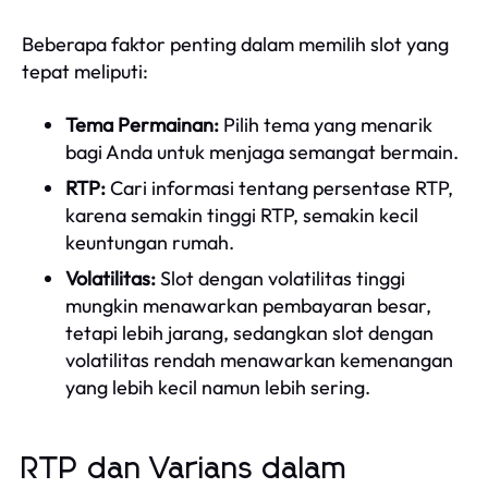
Beberapa faktor penting dalam memilih slot yang
tepat meliputi:
Tema Permainan:
Pilih tema yang menarik
bagi Anda untuk menjaga semangat bermain.
RTP:
Cari informasi tentang persentase RTP,
karena semakin tinggi RTP, semakin kecil
keuntungan rumah.
Volatilitas:
Slot dengan volatilitas tinggi
mungkin menawarkan pembayaran besar,
tetapi lebih jarang, sedangkan slot dengan
volatilitas rendah menawarkan kemenangan
yang lebih kecil namun lebih sering.
RTP dan Varians dalam