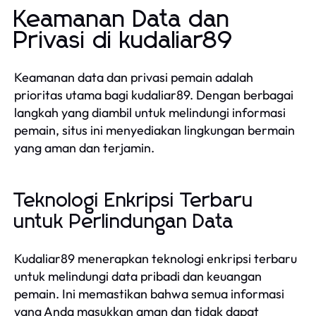
Keamanan Data dan
Privasi di kudaliar89
Keamanan data dan privasi pemain adalah
prioritas utama bagi kudaliar89. Dengan berbagai
langkah yang diambil untuk melindungi informasi
pemain, situs ini menyediakan lingkungan bermain
yang aman dan terjamin.
Teknologi Enkripsi Terbaru
untuk Perlindungan Data
Kudaliar89 menerapkan teknologi enkripsi terbaru
untuk melindungi data pribadi dan keuangan
pemain. Ini memastikan bahwa semua informasi
yang Anda masukkan aman dan tidak dapat