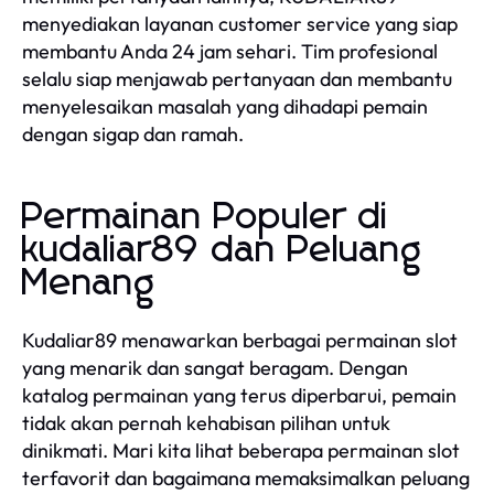
menyediakan layanan customer service yang siap
membantu Anda 24 jam sehari. Tim profesional
selalu siap menjawab pertanyaan dan membantu
menyelesaikan masalah yang dihadapi pemain
dengan sigap dan ramah.
Permainan Populer di
kudaliar89 dan Peluang
Menang
Kudaliar89 menawarkan berbagai permainan slot
yang menarik dan sangat beragam. Dengan
katalog permainan yang terus diperbarui, pemain
tidak akan pernah kehabisan pilihan untuk
dinikmati. Mari kita lihat beberapa permainan slot
terfavorit dan bagaimana memaksimalkan peluang