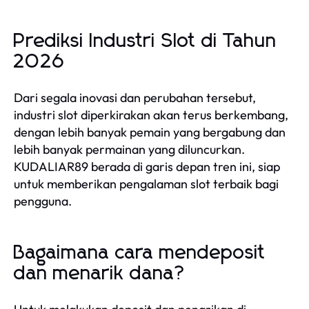
Prediksi Industri Slot di Tahun
2026
Dari segala inovasi dan perubahan tersebut,
industri slot diperkirakan akan terus berkembang,
dengan lebih banyak pemain yang bergabung dan
lebih banyak permainan yang diluncurkan.
KUDALIAR89 berada di garis depan tren ini, siap
untuk memberikan pengalaman slot terbaik bagi
pengguna.
Bagaimana cara mendeposit
dan menarik dana?