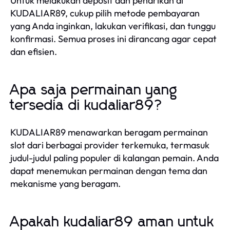
Untuk melakukan deposit dan penarikan di
KUDALIAR89, cukup pilih metode pembayaran
yang Anda inginkan, lakukan verifikasi, dan tunggu
konfirmasi. Semua proses ini dirancang agar cepat
dan efisien.
Apa saja permainan yang
tersedia di kudaliar89?
KUDALIAR89 menawarkan beragam permainan
slot dari berbagai provider terkemuka, termasuk
judul-judul paling populer di kalangan pemain. Anda
dapat menemukan permainan dengan tema dan
mekanisme yang beragam.
Apakah kudaliar89 aman untuk