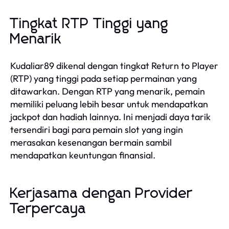
Tingkat RTP Tinggi yang
Menarik
Kudaliar89 dikenal dengan tingkat Return to Player
(RTP) yang tinggi pada setiap permainan yang
ditawarkan. Dengan RTP yang menarik, pemain
memiliki peluang lebih besar untuk mendapatkan
jackpot dan hadiah lainnya. Ini menjadi daya tarik
tersendiri bagi para pemain slot yang ingin
merasakan kesenangan bermain sambil
mendapatkan keuntungan finansial.
Kerjasama dengan Provider
Terpercaya