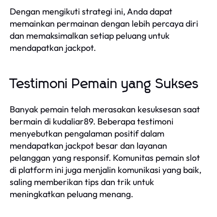
Dengan mengikuti strategi ini, Anda dapat
memainkan permainan dengan lebih percaya diri
dan memaksimalkan setiap peluang untuk
mendapatkan jackpot.
Testimoni Pemain yang Sukses
Banyak pemain telah merasakan kesuksesan saat
bermain di kudaliar89. Beberapa testimoni
menyebutkan pengalaman positif dalam
mendapatkan jackpot besar dan layanan
pelanggan yang responsif. Komunitas pemain slot
di platform ini juga menjalin komunikasi yang baik,
saling memberikan tips dan trik untuk
meningkatkan peluang menang.