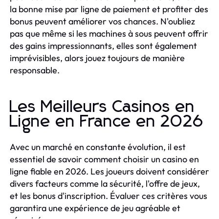
la bonne mise par ligne de paiement et profiter des
bonus peuvent améliorer vos chances. N'oubliez
pas que même si les machines à sous peuvent offrir
des gains impressionnants, elles sont également
imprévisibles, alors jouez toujours de manière
responsable.
Les Meilleurs Casinos en
Ligne en France en 2026
Avec un marché en constante évolution, il est
essentiel de savoir comment choisir un casino en
ligne fiable en 2026. Les joueurs doivent considérer
divers facteurs comme la sécurité, l'offre de jeux,
et les bonus d'inscription. Évaluer ces critères vous
garantira une expérience de jeu agréable et