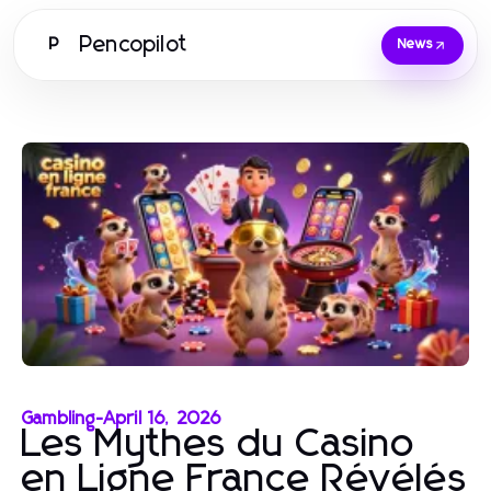
Pencopilot
P
News
Gambling
-
April 16, 2026
Les Mythes du Casino
en Ligne France Révélés