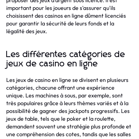
proposer des jeux d'argent sous licence. Il est
important pour les joueurs de s'assurer qu'ils
choisissent des casinos en ligne dûment licenciés
pour garantir la sécurité de leurs fonds et la
légalité des jeux.
Les différentes catégories de
jeux de casino en ligne
Les jeux de casino en ligne se divisent en plusieurs
catégories, chacune offrant une expérience
unique. Les machines à sous, par exemple, sont
très populaires grâce à leurs thèmes variés et à la
possibilité de gagner des jackpots progressifs. Les
jeux de table, tels que le poker et la roulette,
demandent souvent une stratégie plus profonde et
une compréhension des cotes, tandis que les salles