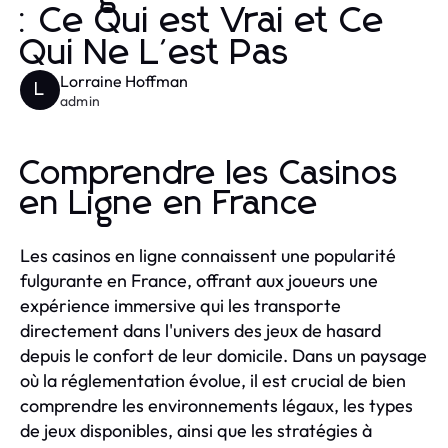
: Ce Qui est Vrai et Ce
Qui Ne L'est Pas
Lorraine Hoffman
L
admin
Comprendre les Casinos
en Ligne en France
Les casinos en ligne connaissent une popularité
fulgurante en France, offrant aux joueurs une
expérience immersive qui les transporte
directement dans l'univers des jeux de hasard
depuis le confort de leur domicile. Dans un paysage
où la réglementation évolue, il est crucial de bien
comprendre les environnements légaux, les types
de jeux disponibles, ainsi que les stratégies à