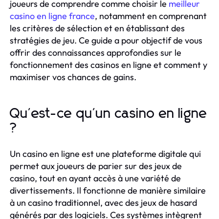
joueurs de comprendre comme choisir le
meilleur
casino en ligne france
, notamment en comprenant
les critères de sélection et en établissant des
stratégies de jeu. Ce guide a pour objectif de vous
offrir des connaissances approfondies sur le
fonctionnement des casinos en ligne et comment y
maximiser vos chances de gains.
Qu'est-ce qu'un casino en ligne
?
Un casino en ligne est une plateforme digitale qui
permet aux joueurs de parier sur des jeux de
casino, tout en ayant accès à une variété de
divertissements. Il fonctionne de manière similaire
à un casino traditionnel, avec des jeux de hasard
générés par des logiciels. Ces systèmes intègrent