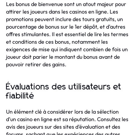
Les bonus de bienvenue sont un atout majeur pour
attirer les joueurs dans les casinos en ligne. Les
promotions peuvent inclure des tours gratuits, un
pourcentage de bonus sur le 1er dépôt, et d'autres
offres stimulantes. Il est essentiel de lire les termes
et conditions de ces bonus, notamment les
exigences de mise qui indiquent combien de fois un
joueur doit parier le montant du bonus avant de
pouvoir retirer des gains.
Évaluations des utilisateurs et
fiabilité
Un élément clé à considérer lors de la sélection
d'un casino en ligne est sa réputation. Consultez les
avis des joueurs sur des sites d'évaluation et des
forums, sachant que les expériences des autres