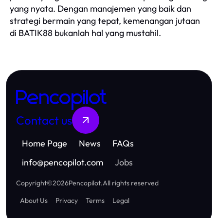
yang nyata. Dengan manajemen yang baik dan
strategi bermain yang tepat, kemenangan jutaan
di BATIK88 bukanlah hal yang mustahil.
Pencopilot
Contact us
Home Page
News
FAQs
info
@
pencopilot.com
Jobs
Copyright
©
2026
Pencopilot
.
All rights reserved
About Us
Privacy
Terms
Legal