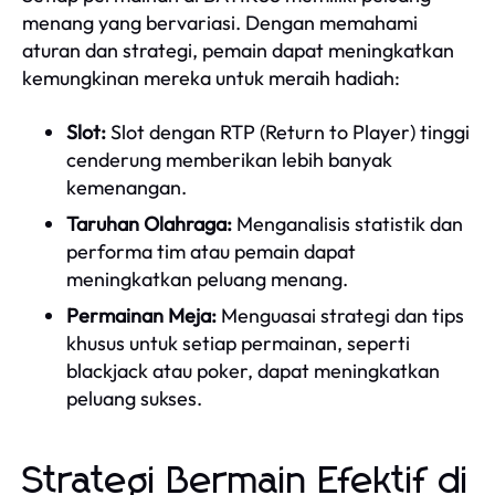
menang yang bervariasi. Dengan memahami
aturan dan strategi, pemain dapat meningkatkan
kemungkinan mereka untuk meraih hadiah:
Slot:
Slot dengan RTP (Return to Player) tinggi
cenderung memberikan lebih banyak
kemenangan.
Taruhan Olahraga:
Menganalisis statistik dan
performa tim atau pemain dapat
meningkatkan peluang menang.
Permainan Meja:
Menguasai strategi dan tips
khusus untuk setiap permainan, seperti
blackjack atau poker, dapat meningkatkan
peluang sukses.
Strategi Bermain Efektif di