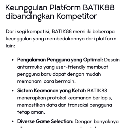
Keunggulan Platform BATIK88
dibandingkan Kompetitor
Dari segi kompetisi, BATIK88 memiliki beberapa
keunggulan yang membedakannya dari platform
lain:
Pengalaman Pengguna yang Optimal:
Desain
antarmuka yang user-friendly membuat
pengguna baru dapat dengan mudah
memahami cara bermain.
Sistem Keamanan yang Ketat:
BATIK88
menerapkan protokol keamanan berlapis,
memastikan data dan transaksi pengguna
tetap aman.
Diverse Game Selection:
Dengan banyaknya