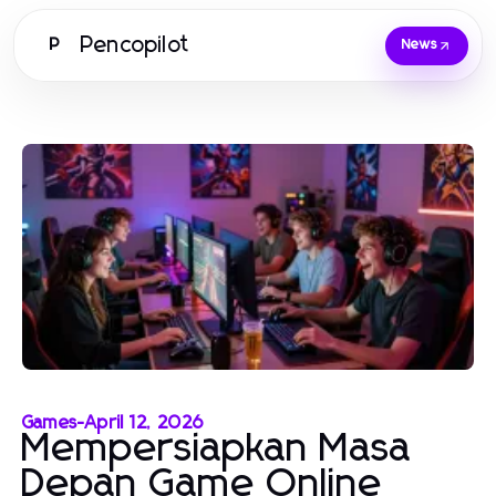
Pencopilot
P
News
Games
-
April 12, 2026
Mempersiapkan Masa
Depan Game Online