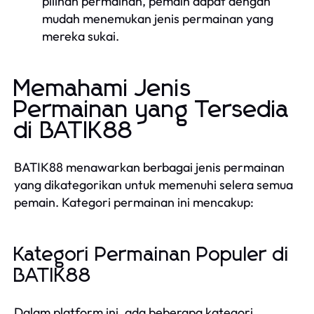
pilihan permainan, pemain dapat dengan
mudah menemukan jenis permainan yang
mereka sukai.
Memahami Jenis
Permainan yang Tersedia
di BATIK88
BATIK88 menawarkan berbagai jenis permainan
yang dikategorikan untuk memenuhi selera semua
pemain. Kategori permainan ini mencakup:
Kategori Permainan Populer di
BATIK88
Dalam platform ini, ada beberapa kategori