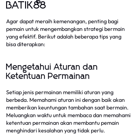
BATIK88
Agar dapat meraih kemenangan, penting bagi
pemain untuk mengembangkan strategi bermain
yang efektif. Berikut adalah beberapa tips yang
bisa diterapkan:
Mengetahui Aturan dan
Ketentuan Permainan
Setiap jenis permainan memiliki aturan yang
berbeda. Memahami aturan ini dengan baik akan
memberikan keuntungan tambahan saat bermain.
Meluangkan waktu untuk membaca dan memahami
ketentuan permainan akan membantu pemain
menghindari kesalahan yang tidak perlu.