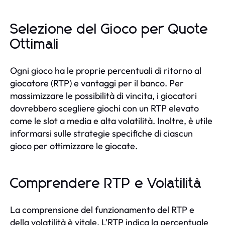
Selezione del Gioco per Quote
Ottimali
Ogni gioco ha le proprie percentuali di ritorno al
giocatore (RTP) e vantaggi per il banco. Per
massimizzare le possibilità di vincita, i giocatori
dovrebbero scegliere giochi con un RTP elevato
come le slot a media e alta volatilità. Inoltre, è utile
informarsi sulle strategie specifiche di ciascun
gioco per ottimizzare le giocate.
Comprendere RTP e Volatilità
La comprensione del funzionamento del RTP e
della volatilità è vitale. L'RTP indica la percentuale