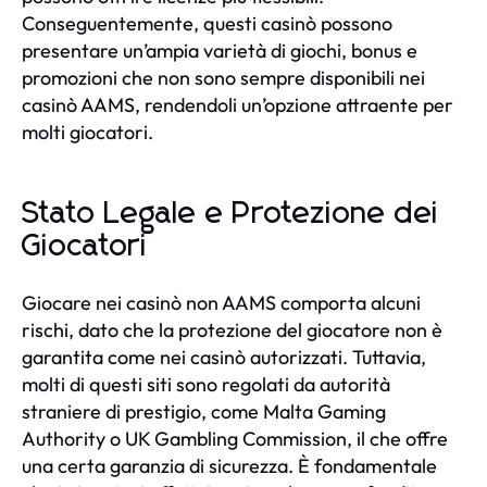
Conseguentemente, questi casinò possono
presentare un’ampia varietà di giochi, bonus e
promozioni che non sono sempre disponibili nei
casinò AAMS, rendendoli un’opzione attraente per
molti giocatori.
Stato Legale e Protezione dei
Giocatori
Giocare nei casinò non AAMS comporta alcuni
rischi, dato che la protezione del giocatore non è
garantita come nei casinò autorizzati. Tuttavia,
molti di questi siti sono regolati da autorità
straniere di prestigio, come Malta Gaming
Authority o UK Gambling Commission, il che offre
una certa garanzia di sicurezza. È fondamentale