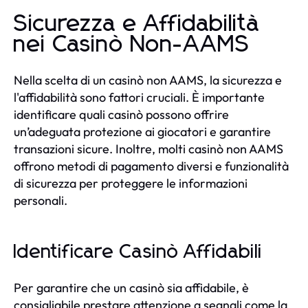
Sicurezza e Affidabilità
nei Casinò Non-AAMS
Nella scelta di un casinò non AAMS, la sicurezza e
l'affidabilità sono fattori cruciali. È importante
identificare quali casinò possono offrire
un’adeguata protezione ai giocatori e garantire
transazioni sicure. Inoltre, molti casinò non AAMS
offrono metodi di pagamento diversi e funzionalità
di sicurezza per proteggere le informazioni
personali.
Identificare Casinò Affidabili
Per garantire che un casinò sia affidabile, è
consigliabile prestare attenzione a segnali come la