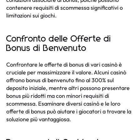
contenere requisiti di scommessa significativi o
limitazioni sui giochi.
Confronto delle Offerte di
Bonus di Benvenuto
Confrontare le offerte di bonus di vari casinò è
cruciale per massimizzare il valore. Alcuni casinò
offrono bonus di benvenuto fino al 300% sul
deposito iniziale, mentre altri possono presentare
bonus più ridotti ma con minori requisiti di
scommessa. Esaminare diversi casinò e le loro
offerte di bonus può aiutare i giocatori a trovare la
soluzione più vantaggiosa.