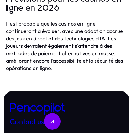
ligne en 2026
Il est probable que les casinos en ligne
continueront à évoluer, avec une adoption accrue
des jeux en direct et des technologies d'IA. Les
joueurs devraient également s'attendre à des
méthodes de paiement alternatives en masse,
améliorant encore l'accessibilité et la sécurité des
opérations en ligne.
Pencopilot
Contact us