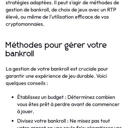
stratégies adaptées. Il peut s'agir de méthodes de
gestion de bankroll, de choix de jeux avec un RTP
élevé, ou même de l'utilisation efficace de vos
cryptomonnaies.
Méthodes pour gérer votre
bankroll
La gestion de votre bankroll est cruciale pour
garantir une expérience de jeu durable. Voici
quelques conseils :
Établissez un budget : Déterminez combien
vous êtes prêt à perdre avant de commencer
à jouer.
Divisez votre bankroll : Ne misez pas tout
votre argent en une seule fois; répartissez vos