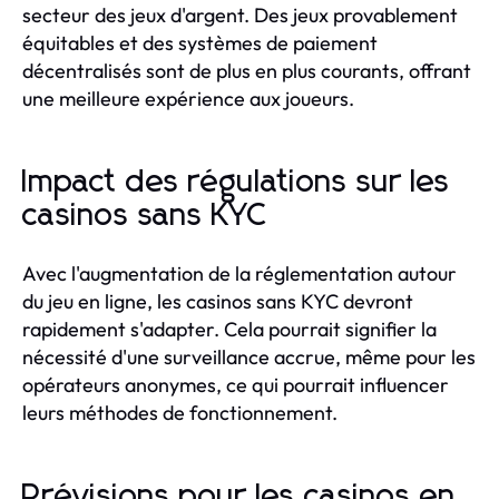
secteur des jeux d'argent. Des jeux provablement
équitables et des systèmes de paiement
décentralisés sont de plus en plus courants, offrant
une meilleure expérience aux joueurs.
Impact des régulations sur les
casinos sans KYC
Avec l'augmentation de la réglementation autour
du jeu en ligne, les casinos sans KYC devront
rapidement s'adapter. Cela pourrait signifier la
nécessité d'une surveillance accrue, même pour les
opérateurs anonymes, ce qui pourrait influencer
leurs méthodes de fonctionnement.
Prévisions pour les casinos en