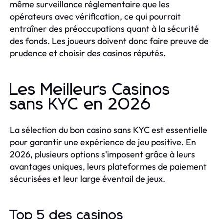
même surveillance réglementaire que les
opérateurs avec vérification, ce qui pourrait
entraîner des préoccupations quant à la sécurité
des fonds. Les joueurs doivent donc faire preuve de
prudence et choisir des casinos réputés.
Les Meilleurs Casinos
sans KYC en 2026
La sélection du bon casino sans KYC est essentielle
pour garantir une expérience de jeu positive. En
2026, plusieurs options s'imposent grâce à leurs
avantages uniques, leurs plateformes de paiement
sécurisées et leur large éventail de jeux.
Top 5 des casinos