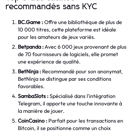
recommandés sans KYC
BC.Game :
Offre une bibliothèque de plus de
10 000 titres, cette plateforme est idéale
pour les amateurs de jeux variés.
Betpanda :
Avec 6 000 jeux provenant de plus
de 70 fournisseurs de logiciels, elle promet
une expérience de qualité.
BetNinja :
Recommandé pour son anonymat,
BetNinja se distingue par ses conditions
favorables.
SambaSlots :
Spécialisé dans l'intégration
Telegram, il apporte une touche innovante à
la manière de jouer.
CoinCasino :
Parfait pour les transactions en
Bitcoin, il se positionne comme un choix