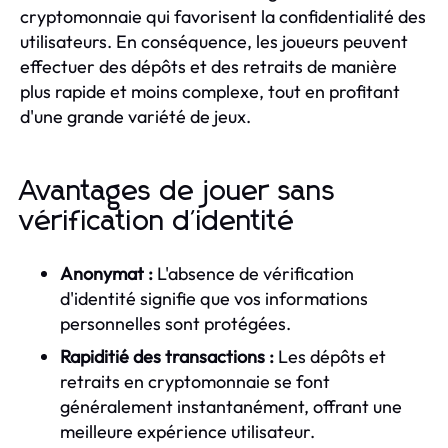
cryptomonnaie qui favorisent la confidentialité des
utilisateurs. En conséquence, les joueurs peuvent
effectuer des dépôts et des retraits de manière
plus rapide et moins complexe, tout en profitant
d'une grande variété de jeux.
Avantages de jouer sans
vérification d'identité
Anonymat :
L'absence de vérification
d'identité signifie que vos informations
personnelles sont protégées.
Rapiditié des transactions :
Les dépôts et
retraits en cryptomonnaie se font
généralement instantanément, offrant une
meilleure expérience utilisateur.