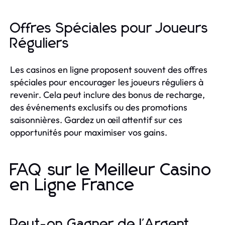
Offres Spéciales pour Joueurs
Réguliers
Les casinos en ligne proposent souvent des offres
spéciales pour encourager les joueurs réguliers à
revenir. Cela peut inclure des bonus de recharge,
des événements exclusifs ou des promotions
saisonnières. Gardez un œil attentif sur ces
opportunités pour maximiser vos gains.
FAQ sur le Meilleur Casino
en Ligne France
Peut-on Gagner de l'Argent