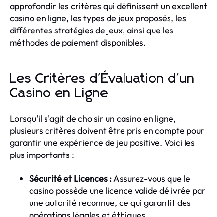
approfondir les critères qui définissent un excellent
casino en ligne, les types de jeux proposés, les
différentes stratégies de jeux, ainsi que les
méthodes de paiement disponibles.
Les Critères d'Évaluation d'un
Casino en Ligne
Lorsqu'il s'agit de choisir un casino en ligne,
plusieurs critères doivent être pris en compte pour
garantir une expérience de jeu positive. Voici les
plus importants :
Sécurité et Licences :
Assurez-vous que le
casino possède une licence valide délivrée par
une autorité reconnue, ce qui garantit des
opérations légales et éthiques.