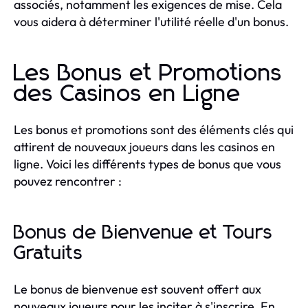
associés, notamment les exigences de mise. Cela
vous aidera à déterminer l'utilité réelle d'un bonus.
Les Bonus et Promotions
des Casinos en Ligne
Les bonus et promotions sont des éléments clés qui
attirent de nouveaux joueurs dans les casinos en
ligne. Voici les différents types de bonus que vous
pouvez rencontrer :
Bonus de Bienvenue et Tours
Gratuits
Le bonus de bienvenue est souvent offert aux
nouveaux joueurs pour les inciter à s'inscrire. En