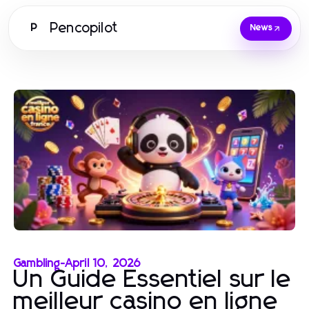
Pencopilot
P
News
Gambling
-
April 10, 2026
Un Guide Essentiel sur le
meilleur casino en ligne