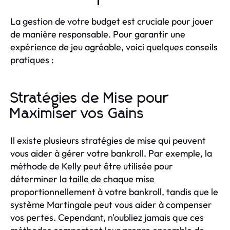
La gestion de votre budget est cruciale pour jouer
de manière responsable. Pour garantir une
expérience de jeu agréable, voici quelques conseils
pratiques :
Stratégies de Mise pour
Maximiser vos Gains
Il existe plusieurs stratégies de mise qui peuvent
vous aider à gérer votre bankroll. Par exemple, la
méthode de Kelly peut être utilisée pour
déterminer la taille de chaque mise
proportionnellement à votre bankroll, tandis que le
système Martingale peut vous aider à compenser
vos pertes. Cependant, n'oubliez jamais que ces