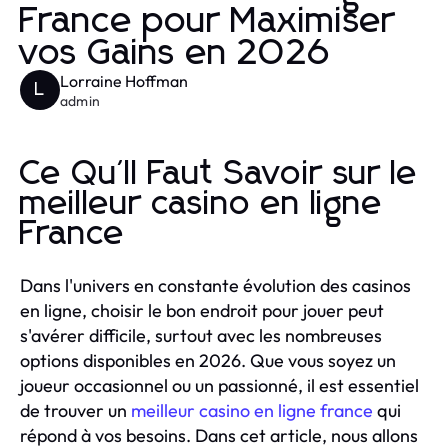
France pour Maximiser
vos Gains en 2026
Lorraine Hoffman
L
admin
Ce Qu'Il Faut Savoir sur le
meilleur casino en ligne
France
Dans l'univers en constante évolution des casinos
en ligne, choisir le bon endroit pour jouer peut
s'avérer difficile, surtout avec les nombreuses
options disponibles en 2026. Que vous soyez un
joueur occasionnel ou un passionné, il est essentiel
de trouver un
meilleur casino en ligne france
qui
répond à vos besoins. Dans cet article, nous allons