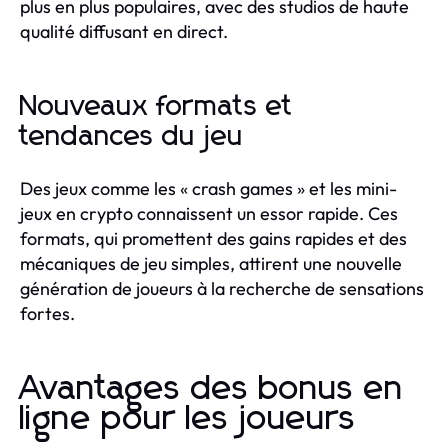
plus en plus populaires, avec des studios de haute
qualité diffusant en direct.
Nouveaux formats et
tendances du jeu
Des jeux comme les « crash games » et les mini-
jeux en crypto connaissent un essor rapide. Ces
formats, qui promettent des gains rapides et des
mécaniques de jeu simples, attirent une nouvelle
génération de joueurs à la recherche de sensations
fortes.
Avantages des bonus en
ligne pour les joueurs