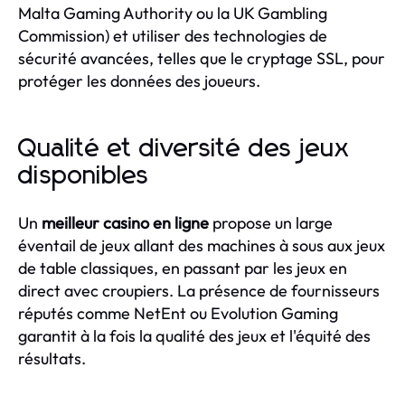
Malta Gaming Authority ou la UK Gambling
Commission) et utiliser des technologies de
sécurité avancées, telles que le cryptage SSL, pour
protéger les données des joueurs.
Qualité et diversité des jeux
disponibles
Un
meilleur casino en ligne
propose un large
éventail de jeux allant des machines à sous aux jeux
de table classiques, en passant par les jeux en
direct avec croupiers. La présence de fournisseurs
réputés comme NetEnt ou Evolution Gaming
garantit à la fois la qualité des jeux et l'équité des
résultats.