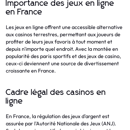
Importance des jeux en ligne
en France
Les jeux en ligne offrent une accessible alternative
aux casinos terrestres, permettant aux joueurs de
profiter de leurs jeux favoris à tout moment et
depuis n'importe quel endroit. Avec la montée en
popularité des paris sportifs et des jeux de casino,
ceux-ci deviennent une source de divertissement
croissante en France.
Cadre légal des casinos en
ligne
En France, la régulation des jeux d'argent est
assurée par l'Autorité Nationale des Jeux (ANJ).