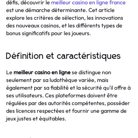
défis, découvrir le
meilleur casino en ligne france
est une démarche déterminante. Cet article
explore les critères de sélection, les innovations
des nouveaux casinos, et les différents types de
bonus significatifs pour les joueurs.
Définition et caractéristiques
Le
meilleur casino en ligne
se distingue non
seulement par sa ludothèque variée, mais
également par sa fiabilité et la sécurité qu'il offre à
ses utilisateurs. Ces plateformes doivent être
régulées par des autorités compétentes, posséder
des licences respectées et fournir une gamme de
jeux justes et équitables.