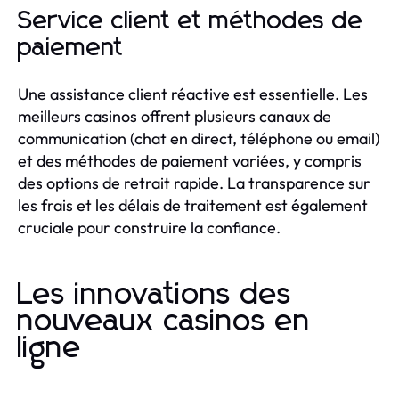
Service client et méthodes de
paiement
Une assistance client réactive est essentielle. Les
meilleurs casinos offrent plusieurs canaux de
communication (chat en direct, téléphone ou email)
et des méthodes de paiement variées, y compris
des options de retrait rapide. La transparence sur
les frais et les délais de traitement est également
cruciale pour construire la confiance.
Les innovations des
nouveaux casinos en
ligne