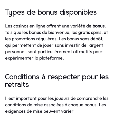
Types de bonus disponibles
Les casinos en ligne offrent une variété de
bonus
,
tels que les bonus de bienvenue, les gratis spins, et
les promotions régulières. Les bonus sans dépôt,
qui permettent de jouer sans investir de l'argent
personnel, sont particulièrement attractifs pour
expérimenter la plateforme.
Conditions à respecter pour les
retraits
Il est important pour les joueurs de comprendre les
conditions de mise associées à chaque bonus. Les
exigences de mise peuvent varier