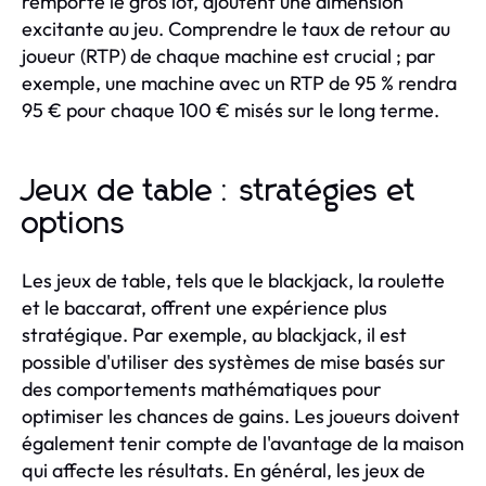
remporte le gros lot, ajoutent une dimension
excitante au jeu. Comprendre le taux de retour au
joueur (RTP) de chaque machine est crucial ; par
exemple, une machine avec un RTP de 95 % rendra
95 € pour chaque 100 € misés sur le long terme.
Jeux de table : stratégies et
options
Les jeux de table, tels que le blackjack, la roulette
et le baccarat, offrent une expérience plus
stratégique. Par exemple, au blackjack, il est
possible d'utiliser des systèmes de mise basés sur
des comportements mathématiques pour
optimiser les chances de gains. Les joueurs doivent
également tenir compte de l'avantage de la maison
qui affecte les résultats. En général, les jeux de