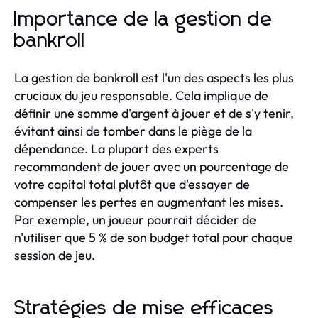
Importance de la gestion de
bankroll
La gestion de bankroll est l'un des aspects les plus
cruciaux du jeu responsable. Cela implique de
définir une somme d'argent à jouer et de s'y tenir,
évitant ainsi de tomber dans le piège de la
dépendance. La plupart des experts
recommandent de jouer avec un pourcentage de
votre capital total plutôt que d'essayer de
compenser les pertes en augmentant les mises.
Par exemple, un joueur pourrait décider de
n'utiliser que 5 % de son budget total pour chaque
session de jeu.
Stratégies de mise efficaces