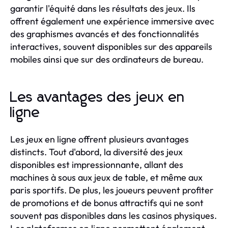
garantir l'équité dans les résultats des jeux. Ils
offrent également une expérience immersive avec
des graphismes avancés et des fonctionnalités
interactives, souvent disponibles sur des appareils
mobiles ainsi que sur des ordinateurs de bureau.
Les avantages des jeux en
ligne
Les jeux en ligne offrent plusieurs avantages
distincts. Tout d'abord, la diversité des jeux
disponibles est impressionnante, allant des
machines à sous aux jeux de table, et même aux
paris sportifs. De plus, les joueurs peuvent profiter
de promotions et de bonus attractifs qui ne sont
souvent pas disponibles dans les casinos physiques.