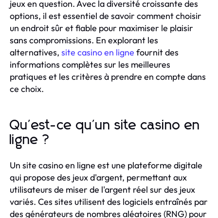
jeux en question. Avec la diversité croissante des
options, il est essentiel de savoir comment choisir
un endroit sûr et fiable pour maximiser le plaisir
sans compromissions. En explorant les
alternatives,
site casino en ligne
fournit des
informations complètes sur les meilleures
pratiques et les critères à prendre en compte dans
ce choix.
Qu'est-ce qu'un site casino en
ligne ?
Un site casino en ligne est une plateforme digitale
qui propose des jeux d'argent, permettant aux
utilisateurs de miser de l'argent réel sur des jeux
variés. Ces sites utilisent des logiciels entraînés par
des générateurs de nombres aléatoires (RNG) pour