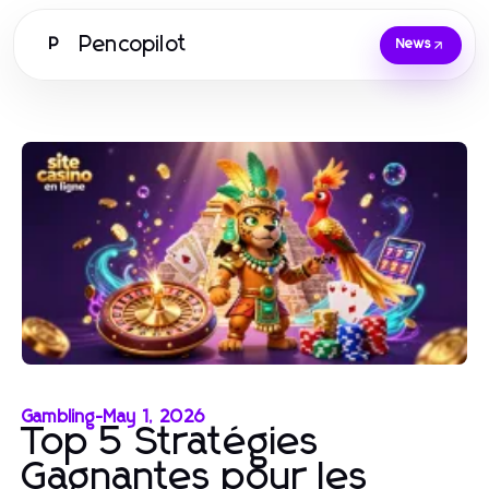
Pencopilot
P
News
Gambling
-
May 1, 2026
Top 5 Stratégies
Gagnantes pour les