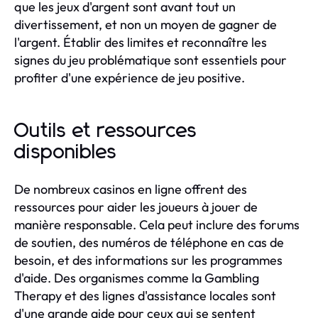
que les jeux d'argent sont avant tout un
divertissement, et non un moyen de gagner de
l'argent. Établir des limites et reconnaître les
signes du jeu problématique sont essentiels pour
profiter d'une expérience de jeu positive.
Outils et ressources
disponibles
De nombreux casinos en ligne offrent des
ressources pour aider les joueurs à jouer de
manière responsable. Cela peut inclure des forums
de soutien, des numéros de téléphone en cas de
besoin, et des informations sur les programmes
d'aide. Des organismes comme la Gambling
Therapy et des lignes d'assistance locales sont
d'une grande aide pour ceux qui se sentent